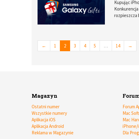
Kupując iPho
Konkurencja
rozpieszcza
←
1
2
3
4
5
…
14
→
Magazyn
Foru
Ostatni numer
Forum A
Wszystkie numery
Mac Sof
Aplikacja iOS
Mac Har
Aplikacja Android
iPhone/
Reklama w Magazynie
Dla Pro