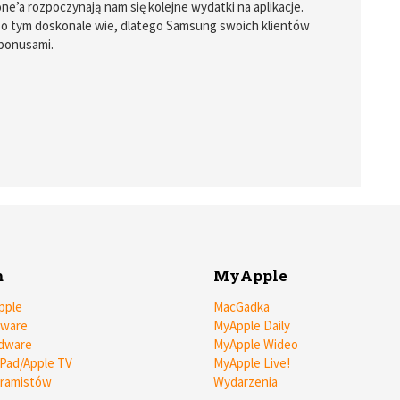
ne’a rozpoczynają nam się kolejne wydatki na aplikacje.
 o tym doskonale wie, dlatego Samsung swoich klientów
 bonusami.
m
MyApple
pple
MacGadka
tware
MyApple Daily
dware
MyApple Wideo
iPad/Apple TV
MyApple Live!
gramistów
Wydarzenia