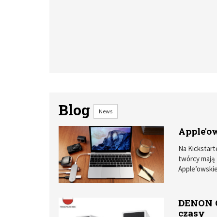
Blog
News
Apple'ow
Na Kickstart
twórcy mają t
Apple’owskie 
celu.
DENON C
czasy