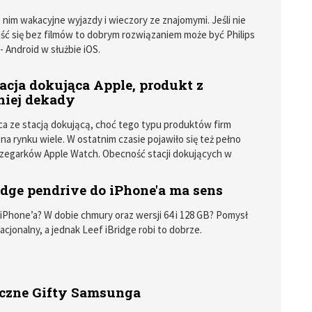
 z nim wakacyjne wyjazdy i wieczory ze znajomymi. Jeśli nie
ść się bez filmów to dobrym rozwiązaniem może być Philips
- Android w służbie iOS.
acja dokująca Apple, produkt z
niej dekady
a ze stacją dokującą, choć tego typu produktów firm
 na rynku wiele. W ostatnim czasie pojawiło się też pełno
 zegarków Apple Watch. Obecność stacji dokujących w
ach znacząco straciła rację bytu. Czas je całkowicie
ć.
idge pendrive do iPhone'a ma sens
iPhone’a? W dobie chmury oraz wersji 64 i 128 GB? Pomysł
racjonalny, a jednak Leef iBridge robi to dobrze.
czne Gifty Samsunga