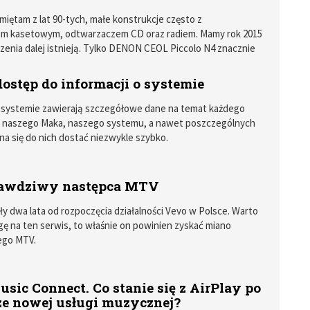
miętam z lat 90-tych, małe konstrukcje często z
m kasetowym, odtwarzaczem CD oraz radiem. Mamy rok 2015
dzenia dalej istnieją. Tylko DENON CEOL Piccolo N4 znacznie
powiada naszym czasom.
ostęp do informacji o systemie
o systemie zawierają szczegółowe dane na temat każdego
naszego Maka, naszego systemu, a nawet poszczególnych
żna się do nich dostać niezwykle szybko.
rawdziwy następca MTV
ły dwa lata od rozpoczęcia działalności Vevo w Polsce. Warto
ę na ten serwis, to właśnie on powinien zyskać miano
ego MTV.
sic Connect. Co stanie się z AirPlay po
ze nowej usługi muzycznej?