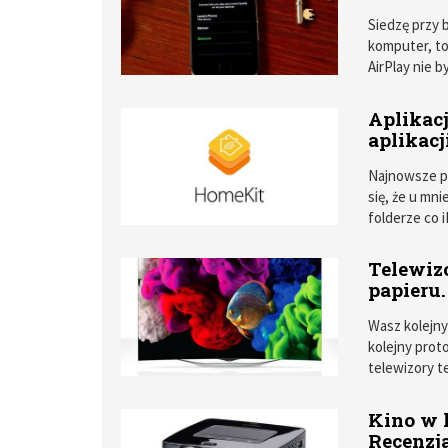
Siedzę przy 
komputer, to
AirPlay nie 
ekosystem w
Aplikacj
aplikacj
Najnowsze pl
się, że u mn
folderze co 
Telewizo
papieru.
Wasz kolejny
kolejny prot
telewizory t
Kino w 
Recenzj