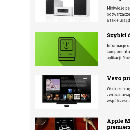
Miniwieże pa
odtwarzacze
a takie urzą
bardziej od
Szybki d
Informacje 
komponentu 
aplikacji. Mo
Vevo p
Właśnie minę
zwrócić uwag
współczesn
Apple Mu
premier