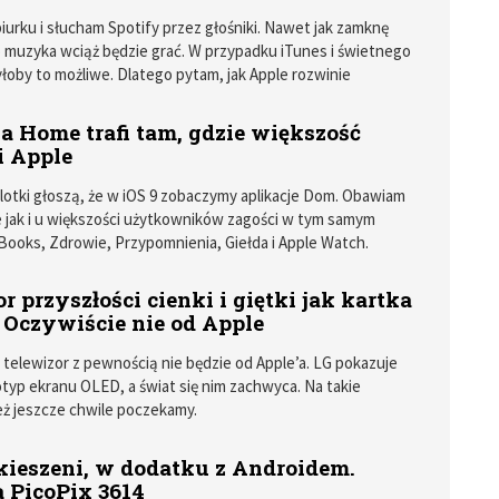
biurku i słucham Spotify przez głośniki. Nawet jak zamknę
 muzyka wciąż będzie grać. W przypadku iTunes i świetnego
byłoby to możliwe. Dlatego pytam, jak Apple rozwinie
okół swojej nowej usługi?
a Home trafi tam, gdzie większość
i Apple
otki głoszą, że w iOS 9 zobaczymy aplikacje Dom. Obawiam
ie jak i u większości użytkowników zagości w tym samym
iBooks, Zdrowie, Przypomnienia, Giełda i Apple Watch.
r przyszłości cienki i giętki jak kartka
 Oczywiście nie od Apple
 telewizor z pewnością nie będzie od Apple’a. LG pokazuje
otyp ekranu OLED, a świat się nim zachwyca. Na takie
eż jeszcze chwile poczekamy.
kieszeni, w dodatku z Androidem.
a PicoPix 3614