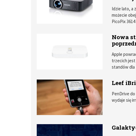
Idzie lato, a
możecie obej
PicoPix 3614 
Nowa st
poprzed
Apple powrac
trzecich jest
standów dla
ostatnich lat
wyeliminowa
Leef iBr
PenDrive do 
wydaje się ir
Galakty